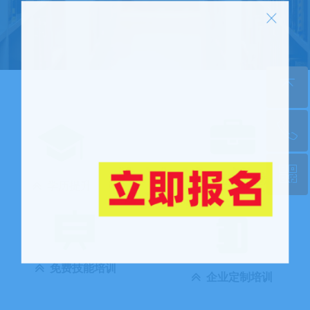
ꁲ
ꁸ
ꂅ
回到顶部
ꀥ
0471-6281301
职业技能鉴定
ꅁ
学历提升
ꅁ
金鳞培训云课堂
免费技能培训
ꅁ
企业定制培训
ꅁ