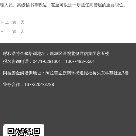
理人员、高级秘书等职位，甚至可以进一步担任高管层的重要职位。
上一篇：
无
ꂃ
下一篇：
无
ꁹ
呼和浩特金鳞培训地址：新城区医院北侧君信集团东五楼
报名咨询电话：0471-6281301、136-7483-6661
阿拉善金鳞培训地址：阿拉善左旗南环街道报社桥头东学苑社区3楼
业务合作：137-2204-8788